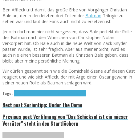
Ben Affleck tritt damit das große Erbe von Vorgänger Christian
Bale an, der in den letzten drei Teilen der
Batman
-Trilogie zu
sehen war und laut der Fans auch nicht zu ersetzen ist.
Jedoch darf man hier nicht vergessen, dass Bale perfekt die Rolle
des Batman nach den Wünschen von Christopher Nolan
verkörpert hat. Ob Bale auch in die neue Welt von Zack Snyder
passen würde, ist sehr fraglich. Aber aus meiner Sicht, wird es
auch nie einen besseren Batman als Christian Bale geben, dass
bleibt aber meine persönliche Meinung.
Wir dürfen gespannt sein wie die Comicheld-Szene auf diesen Cast
reagiert und wie sich Affleck, der mit Argo einen Oscar gewann in
seiner neuen Rolle als Batman schlagen wird.
Tags:
Batman
Christian Bale
Man of Steel
Superman
Next post
Serientipp: Under the Dome
Previous post
Verfilmung von "Das Schicksal ist ein mieser
Verräter" steht in den Startlöchern