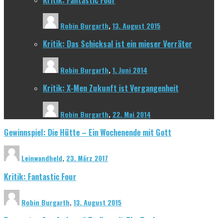
Robin Burgarth
,
13. August 2015
Kritik: Das Schicksal ist ein mieser Verräter
Robin Burgarth
,
1. Juni 2014
Kritik: X-Men Zukunft ist Vergangenheit
Robin Burgarth
,
22. Mai 2014
Gewinnspiel: Die Hütte – Ein Wochenende mit Gott
Leinwandheld
,
23. März 2017
Kritik: Fantastic Four
Robin Burgarth
,
13. August 2015