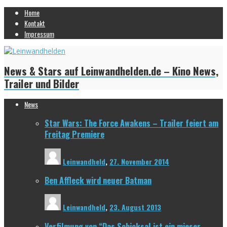
Home
Kontakt
Impressum
News & Stars auf Leinwandhelden.de – Kino News,
Trailer und Bilder
News
Star Wars: The Force Awakens – Trailer feiert am
Freitag Premiere
Leinwandheld
,
27. November 2014
Ben Affleck wird neuer Batman
Leinwandheld
,
23. August 2013
Verfilmung von “Das Schicksal ist ein mieser