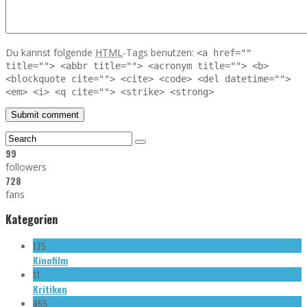
Du kannst folgende
HTML
-Tags benutzen:
<a href=""
title=""> <abbr title=""> <acronym title=""> <b>
<blockquote cite=""> <cite> <code> <del datetime="">
<em> <i> <q cite=""> <strike> <strong>
99
followers
728
fans
Kategorien
175
Kinofilm
11
Kritiken
455