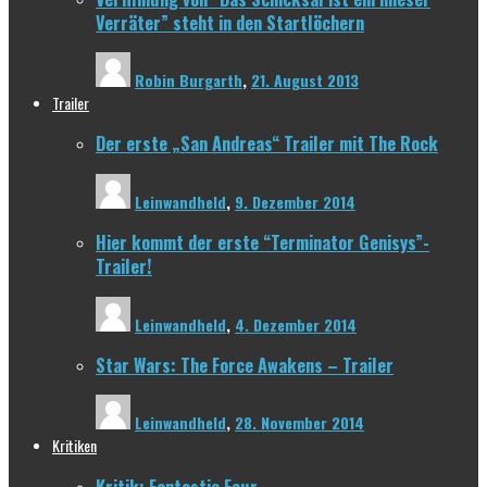
Verräter” steht in den Startlöchern
Robin Burgarth
,
21. August 2013
Trailer
Der erste „San Andreas“ Trailer mit The Rock
Leinwandheld
,
9. Dezember 2014
Hier kommt der erste “Terminator Genisys”-
Trailer!
Leinwandheld
,
4. Dezember 2014
Star Wars: The Force Awakens – Trailer
Leinwandheld
,
28. November 2014
Kritiken
Kritik: Fantastic Four