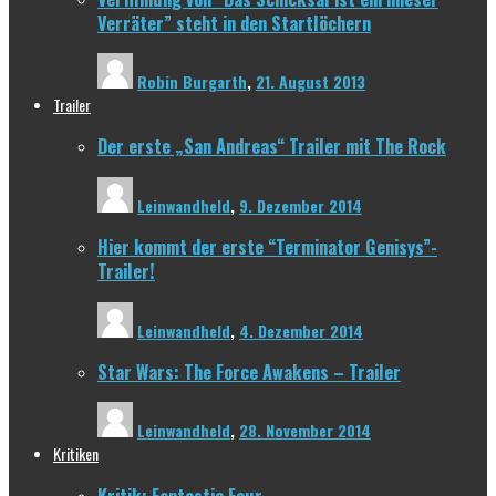
Verräter” steht in den Startlöchern
Robin Burgarth
,
21. August 2013
Trailer
Der erste „San Andreas“ Trailer mit The Rock
Leinwandheld
,
9. Dezember 2014
Hier kommt der erste “Terminator Genisys”-
Trailer!
Leinwandheld
,
4. Dezember 2014
Star Wars: The Force Awakens – Trailer
Leinwandheld
,
28. November 2014
Kritiken
Kritik: Fantastic Four