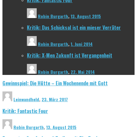
Robin Burgarth
,
13. August 2015
Kritik: Das Schicksal ist ein mieser Verräter
Robin Burgarth
,
1. Juni 2014
Kritik: X-Men Zukunft ist Vergangenheit
Robin Burgarth
,
22. Mai 2014
Gewinnspiel: Die Hütte – Ein Wochenende mit Gott
Leinwandheld
,
23. März 2017
Kritik: Fantastic Four
Robin Burgarth
,
13. August 2015