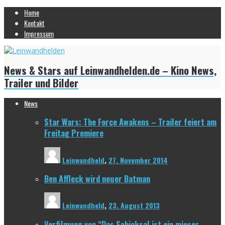
Home
Kontakt
Impressum
News & Stars auf Leinwandhelden.de – Kino News,
Trailer und Bilder
News
Star Wars: The Force Awakens – Trailer feiert am
Freitag Premiere
Leinwandheld
,
27. November 2014
Ben Affleck wird neuer Batman
Leinwandheld
,
23. August 2013
Verfilmung von “Das Schicksal ist ein mieser