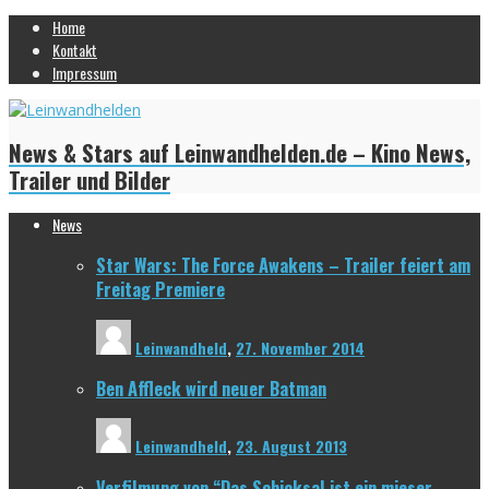
Home
Kontakt
Impressum
News & Stars auf Leinwandhelden.de – Kino News,
Trailer und Bilder
News
Star Wars: The Force Awakens – Trailer feiert am
Freitag Premiere
Leinwandheld
,
27. November 2014
Ben Affleck wird neuer Batman
Leinwandheld
,
23. August 2013
Verfilmung von “Das Schicksal ist ein mieser