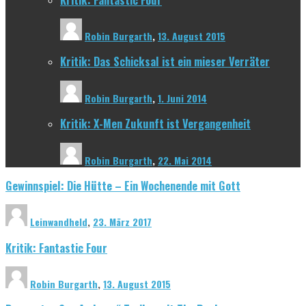
Robin Burgarth
,
13. August 2015
Kritik: Das Schicksal ist ein mieser Verräter
Robin Burgarth
,
1. Juni 2014
Kritik: X-Men Zukunft ist Vergangenheit
Robin Burgarth
,
22. Mai 2014
Gewinnspiel: Die Hütte – Ein Wochenende mit Gott
Leinwandheld
,
23. März 2017
Kritik: Fantastic Four
Robin Burgarth
,
13. August 2015