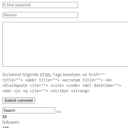
Du kannst folgende
HTML
-Tags benutzen:
<a href=""
title=""> <abbr title=""> <acronym title=""> <b>
<blockquote cite=""> <cite> <code> <del datetime="">
<em> <i> <q cite=""> <strike> <strong>
99
followers
728