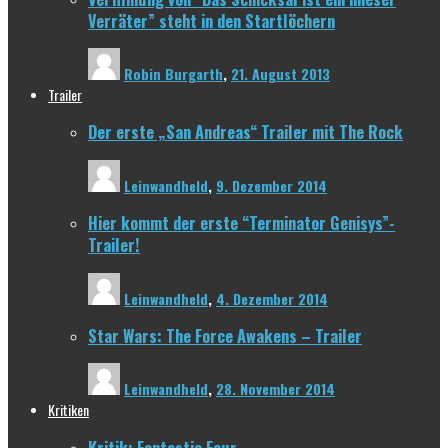
Verräter” steht in den Startlöchern
Robin Burgarth
,
21. August 2013
Trailer
Der erste „San Andreas“ Trailer mit The Rock
Leinwandheld
,
9. Dezember 2014
Hier kommt der erste “Terminator Genisys”-
Trailer!
Leinwandheld
,
4. Dezember 2014
Star Wars: The Force Awakens – Trailer
Leinwandheld
,
28. November 2014
Kritiken
Kritik: Fantastic Four