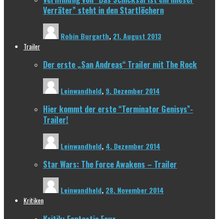
Verräter” steht in den Startlöchern
Robin Burgarth
,
21. August 2013
Trailer
Der erste „San Andreas“ Trailer mit The Rock
Leinwandheld
,
9. Dezember 2014
Hier kommt der erste “Terminator Genisys”-
Trailer!
Leinwandheld
,
4. Dezember 2014
Star Wars: The Force Awakens – Trailer
Leinwandheld
,
28. November 2014
Kritiken
Kritik: Fantastic Four