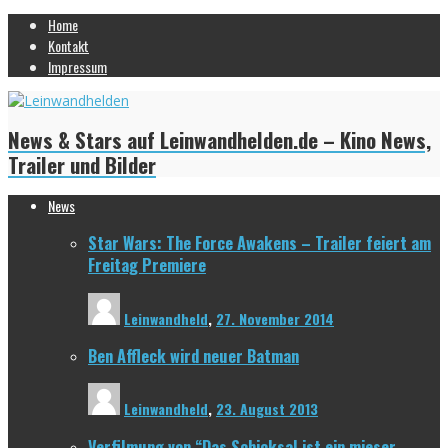
Home
Kontakt
Impressum
News & Stars auf Leinwandhelden.de – Kino News,
Trailer und Bilder
News
Star Wars: The Force Awakens – Trailer feiert am
Freitag Premiere
Leinwandheld
,
27. November 2014
Ben Affleck wird neuer Batman
Leinwandheld
,
23. August 2013
Verfilmung von “Das Schicksal ist ein mieser