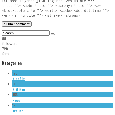
Du kannst folgende
HTML
-Tags benutzen:
<a href=""
title=""> <abbr title=""> <acronym title=""> <b>
<blockquote cite=""> <cite> <code> <del datetime="">
<em> <i> <q cite=""> <strike> <strong>
99
followers
728
fans
Kategorien
175
Kinofilm
11
Kritiken
455
News
15
Trailer