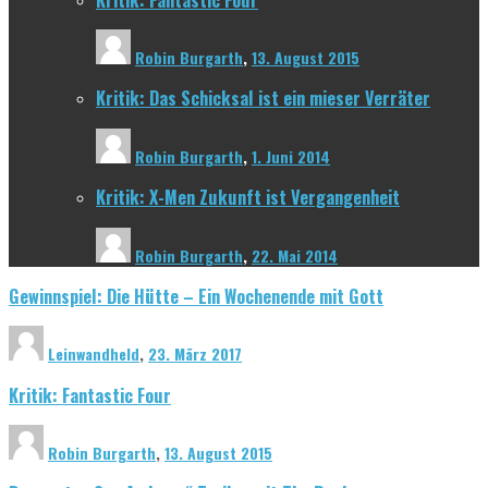
Robin Burgarth
,
13. August 2015
Kritik: Das Schicksal ist ein mieser Verräter
Robin Burgarth
,
1. Juni 2014
Kritik: X-Men Zukunft ist Vergangenheit
Robin Burgarth
,
22. Mai 2014
Gewinnspiel: Die Hütte – Ein Wochenende mit Gott
Leinwandheld
,
23. März 2017
Kritik: Fantastic Four
Robin Burgarth
,
13. August 2015