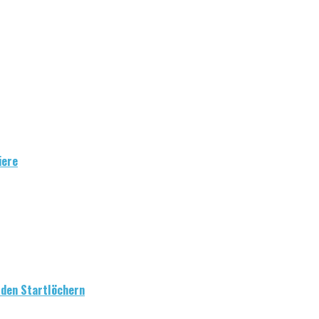
iere
n den Startlöchern