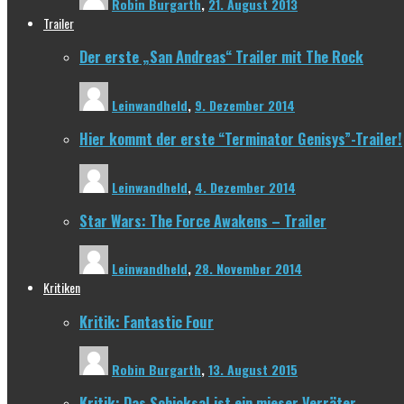
Robin Burgarth
,
21. August 2013
Trailer
Der erste „San Andreas“ Trailer mit The Rock
Leinwandheld
,
9. Dezember 2014
Hier kommt der erste “Terminator Genisys”-Trailer!
Leinwandheld
,
4. Dezember 2014
Star Wars: The Force Awakens – Trailer
Leinwandheld
,
28. November 2014
Kritiken
Kritik: Fantastic Four
Robin Burgarth
,
13. August 2015
Kritik: Das Schicksal ist ein mieser Verräter