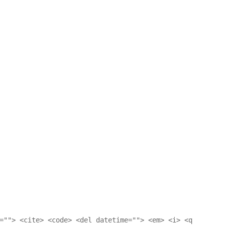
=""> <cite> <code> <del datetime=""> <em> <i> <q