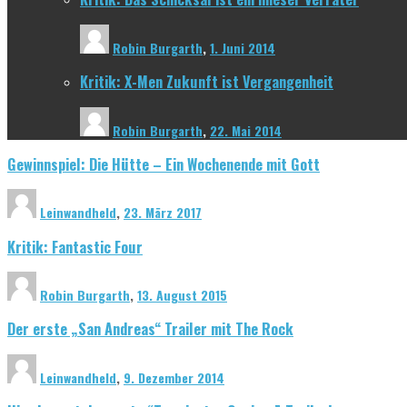
Robin Burgarth
,
1. Juni 2014
Kritik: X-Men Zukunft ist Vergangenheit
Robin Burgarth
,
22. Mai 2014
Gewinnspiel: Die Hütte – Ein Wochenende mit Gott
Leinwandheld
,
23. März 2017
Kritik: Fantastic Four
Robin Burgarth
,
13. August 2015
Der erste „San Andreas“ Trailer mit The Rock
Leinwandheld
,
9. Dezember 2014