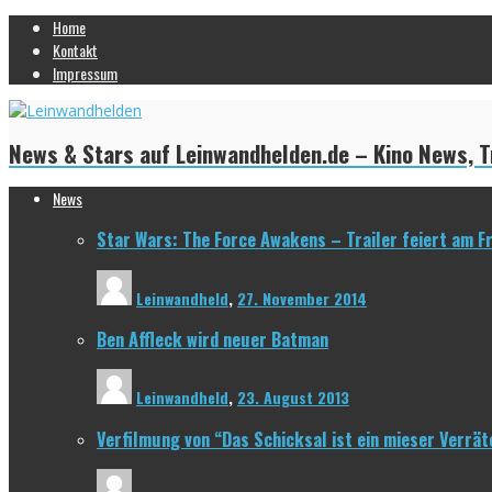
Home
Kontakt
Impressum
News & Stars auf Leinwandhelden.de – Kino News, Tr
News
Star Wars: The Force Awakens – Trailer feiert am F
Leinwandheld
,
27. November 2014
Ben Affleck wird neuer Batman
Leinwandheld
,
23. August 2013
Verfilmung von “Das Schicksal ist ein mieser Verrät