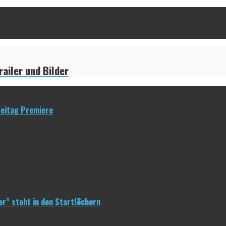
ailer und Bilder
reitag Premiere
er” steht in den Startlöchern