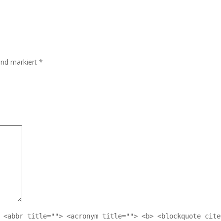
sind markiert
*
 <abbr title=""> <acronym title=""> <b> <blockquote cite