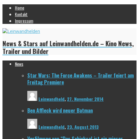
Home
Kontakt
Impressum
News & Stars auf Leinwandhelden.de – Kino News,
Trailer und Bilder
News
Star Wars: The Force Awakens – Trailer feiert am
Freitag Premiere
Leinwandheld
,
27. November 2014
Ben Affleck wird neuer Batman
Leinwandheld
,
23. August 2013
Verfilmung von “Das Schicksal ist ein mieser