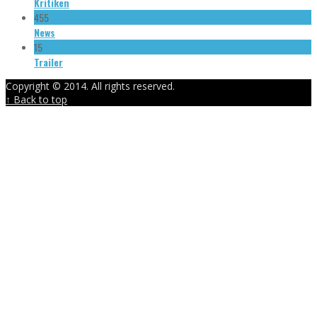
Kritiken
455
News
15
Trailer
Copyright © 2014. All rights reserved.
↑ Back to top