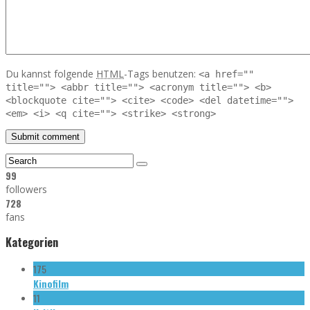
Du kannst folgende
HTML
-Tags benutzen:
<a href=""
title=""> <abbr title=""> <acronym title=""> <b>
<blockquote cite=""> <cite> <code> <del datetime="">
<em> <i> <q cite=""> <strike> <strong>
99
followers
728
fans
Kategorien
175
Kinofilm
11