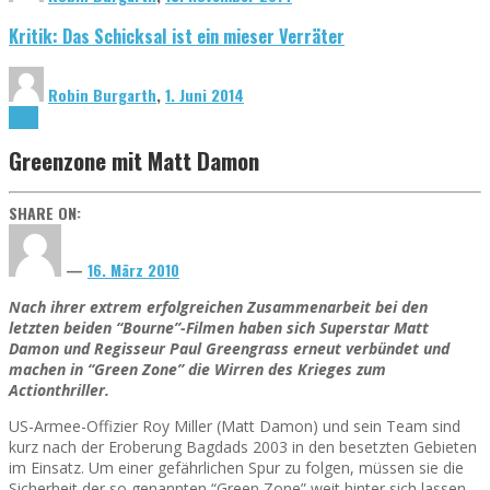
Kritik: Das Schicksal ist ein mieser Verräter
Robin Burgarth
,
1. Juni 2014
News
Greenzone mit Matt Damon
SHARE ON:
—
16. März 2010
Nach ihrer extrem erfolgreichen Zusammenarbeit bei den
letzten beiden “Bourne”-Filmen haben sich Superstar Matt
Damon und Regisseur Paul Greengrass erneut verbündet und
machen in “Green Zone” die Wirren des Krieges zum
Actionthriller.
US-Armee-Offizier Roy Miller (Matt Damon) und sein Team sind
kurz nach der Eroberung Bagdads 2003 in den besetzten Gebieten
im Einsatz. Um einer gefährlichen Spur zu folgen, müssen sie die
Sicherheit der so genannten “Green Zone” weit hinter sich lassen.