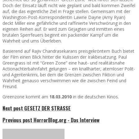
Doch der Einsatz läuft nicht wie geplant und bald kommen Zweifel
auf, die das eigentliche Ziel in Frage stellen. Gemeinsam mit der
Washington-Post-Korrespondentin Lawrie Dayne (Amy Ryan)
deckt Miller eine gefährliche und raffinierte Verschwörung in den
eigenen Reihen auf. Er wird zum Gejagten und inmitten eines
brutalen Sperrfeuers beginnt ein packender Kampf um die
Wahrheit und ums Überleben.
Basierend auf Rajiv Chandrasekarans preisgekröntem Buch bietet
der Film einen Blick hinter die Kulissen der Irakbesatzung. Paul
Greengrass ist mit “Green Zone” eine haut- und realitätsnahe
Actionachterbahnfahrt gelungen – ein knallharter, atemloser Polit-
und Agentenkrimi, bei dem die Grenzen zwischen Fiktion und
Wahrheit genauso verschwimmen wie die zwischen Feind und
Freund.
Greenzone kommt am
18.03.2010
in die deutschen Kinos.
Next post
GESETZ DER STRASSE
Previous post
HorrorBlog.org - Das Interview