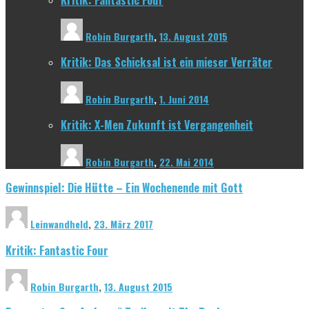
Robin Burgarth
,
13. August 2015
Kritik: Das Schicksal ist ein mieser Verräter
Robin Burgarth
,
1. Juni 2014
Kritik: X-Men Zukunft ist Vergangenheit
Robin Burgarth
,
22. Mai 2014
Gewinnspiel: Die Hütte – Ein Wochenende mit Gott
Leinwandheld
,
23. März 2017
Kritik: Fantastic Four
Robin Burgarth
,
13. August 2015