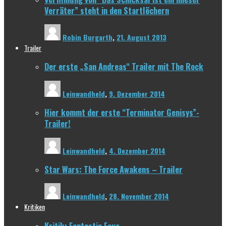
Verräter” steht in den Startlöchern
Robin Burgarth
,
21. August 2013
Trailer
Der erste „San Andreas“ Trailer mit The Rock
Leinwandheld
,
9. Dezember 2014
Hier kommt der erste “Terminator Genisys”-
Trailer!
Leinwandheld
,
4. Dezember 2014
Star Wars: The Force Awakens – Trailer
Leinwandheld
,
28. November 2014
Kritiken
Kritik: Fantastic Four