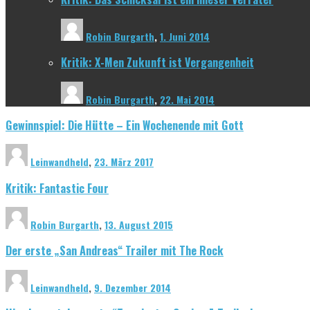
Robin Burgarth
,
1. Juni 2014
Kritik: X-Men Zukunft ist Vergangenheit
Robin Burgarth
,
22. Mai 2014
Gewinnspiel: Die Hütte – Ein Wochenende mit Gott
Leinwandheld
,
23. März 2017
Kritik: Fantastic Four
Robin Burgarth
,
13. August 2015
Der erste „San Andreas“ Trailer mit The Rock
Leinwandheld
,
9. Dezember 2014