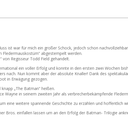
ss ist war für mich ein großer Schock, jedoch schon nachvollziehbar. 
n im Fledermauskostüm“ abgestempelt werden.
ce“ von Regisseur Todd Field gehandelt.
nternational ein voller Erfolg und konnte in den ersten zwei Wochen bi
tters nach. Nun kommt aber der absolute Knaller! Dank des spektakul
boot in Erwägung gezogen.
nd knapp „The Batman“ heißen.
Bruce Wayne in seinem zweiten Jahr als verbrecherbekämpfende Fleder
um eine weitere spannende Geschichte zu erzählen und hoffentlich w
ner Bros. einfallen lassen um an den Erfolg der Batman- Trilogie ank