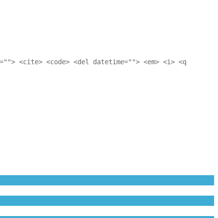
=""> <cite> <code> <del datetime=""> <em> <i> <q