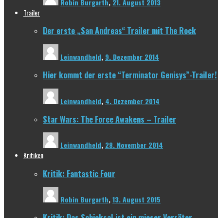
Robin Burgarth
,
21. August 2013
Trailer
Der erste „San Andreas“ Trailer mit The Rock
Leinwandheld
,
9. Dezember 2014
Hier kommt der erste “Terminator Genisys”-Trailer!
Leinwandheld
,
4. Dezember 2014
Star Wars: The Force Awakens – Trailer
Leinwandheld
,
28. November 2014
Kritiken
Kritik: Fantastic Four
Robin Burgarth
,
13. August 2015
Kritik: Das Schicksal ist ein mieser Verräter