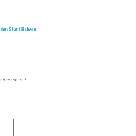
n den Startlöchern
sind markiert
*