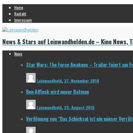
Home
Kontakt
Impressum
News & Stars auf Leinwandhelden.de – Kino News, Tr
News
Star Wars: The Force Awakens – Trailer feiert am F
Leinwandheld
,
27. November 2014
Ben Affleck wird neuer Batman
Leinwandheld
,
23. August 2013
Verfilmung von “Das Schicksal ist ein mieser Verrät