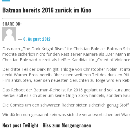
Batman bereits 2016 zurück im Kino
SHARE ON:
—
6. August 2012
Das nach „The Dark Knight Rises“ für Christian Bale als Batman Schlu
möchte sicherlich nicht für den Rest seiner Karriere als „Der Man
Christian Bale wird zurzeit als heißer Kandidat für „Creed of Violen
Der dritte Teil der Dark Knight-Trilogie von Christopher Nolan ist i
denkt Warner Bros. bereits über einen weiteren Teil des dunklen Ri
Film anknüpfen, aber den neuesten Gerüchten zu folge wird ein Re
Das Reboot der Batman-Reihe ist für 2016 geplant und soll kurz u
Hierbei soll es sich aber um keine Origin-Story handeln, sondern 
Die Comics um den schwarzen Rächer bieten sicherlich genug Stoff 
Wir dürfen nun gespannt sein was sich die verantwortlichen bei War
Next post
Twilight - Biss zum Morgengrauen