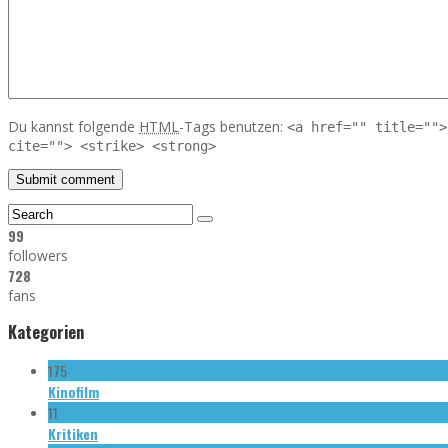
Du kannst folgende
HTML
-Tags benutzen:
<a href="" title="">
cite=""> <strike> <strong>
99
followers
728
fans
Kategorien
175
Kinofilm
11
Kritiken