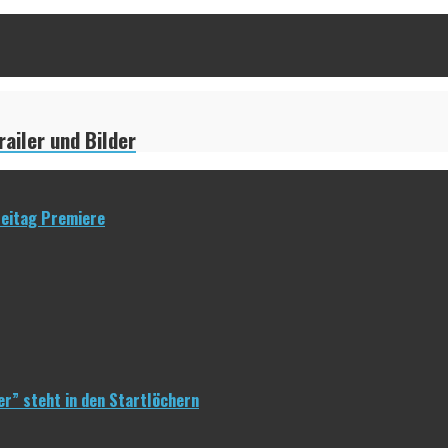
ailer und Bilder
reitag Premiere
er” steht in den Startlöchern