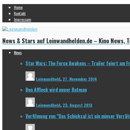
Home
Kontakt
Impressum
News & Stars auf Leinwandhelden.de – Kino News, Tr
News
Star Wars: The Force Awakens – Trailer feiert am F
Leinwandheld
,
27. November 2014
Ben Affleck wird neuer Batman
Leinwandheld
,
23. August 2013
Verfilmung von “Das Schicksal ist ein mieser Verrät