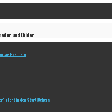
ailer und Bilder
reitag Premiere
er” steht in den Startlöchern