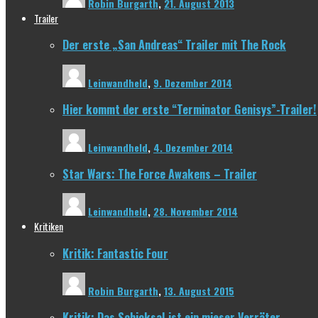
Robin Burgarth
,
21. August 2013
Trailer
Der erste „San Andreas“ Trailer mit The Rock
Leinwandheld
,
9. Dezember 2014
Hier kommt der erste “Terminator Genisys”-Trailer!
Leinwandheld
,
4. Dezember 2014
Star Wars: The Force Awakens – Trailer
Leinwandheld
,
28. November 2014
Kritiken
Kritik: Fantastic Four
Robin Burgarth
,
13. August 2015
Kritik: Das Schicksal ist ein mieser Verräter