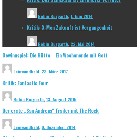
Robin Burgarth
,
1. Juni 2014
Kritik: X-Men Zukunft ist Vergangenheit
Robin Burgarth
,
22. Mai 2014
Gewinnspiel: Die Hütte – Ein Wochenende mit Gott
Leinwandheld
,
23. März 2017
Kritik: Fantastic Four
Robin Burgarth
,
13. August 2015
Der erste „San Andreas“ Trailer mit The Rock
Leinwandheld
,
9. Dezember 2014