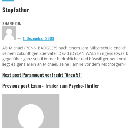
Stepfather
SHARE ON:
—
1. Dezember 2009
Als Michael (PENN BADGLEY) nach einem Jahr Militärschule endlich 
seinem zukünftigen Stiefvater David (DYLAN WALSH) irgendetwas faul
gegenüber ganz subtil immer bedrohlicher und böswilliger benimmt. M
liegt es ganz allein an Michael, seine Familie vor dem Möchtegern
Next post
Paramount vertreibt "Area 51"
Previous post
Exam - Trailer zum Psycho-Thriller