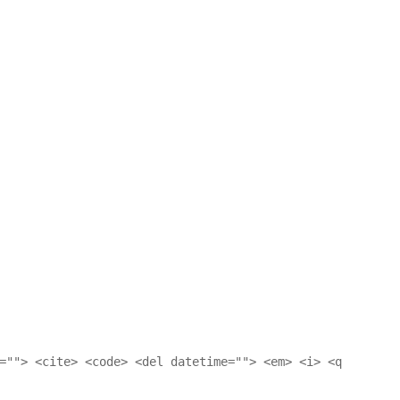
=""> <cite> <code> <del datetime=""> <em> <i> <q