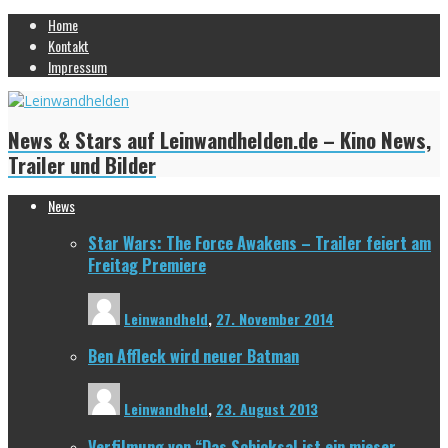
Home
Kontakt
Impressum
News & Stars auf Leinwandhelden.de – Kino News,
Trailer und Bilder
News
Star Wars: The Force Awakens – Trailer feiert am
Freitag Premiere
Leinwandheld
,
27. November 2014
Ben Affleck wird neuer Batman
Leinwandheld
,
23. August 2013
Verfilmung von “Das Schicksal ist ein mieser