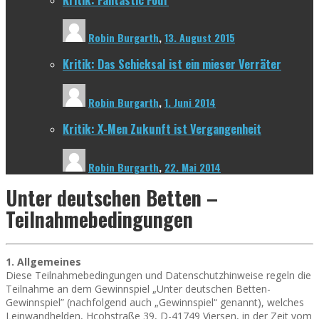
Robin Burgarth
,
13. August 2015
Kritik: Das Schicksal ist ein mieser Verräter
Robin Burgarth
,
1. Juni 2014
Kritik: X-Men Zukunft ist Vergangenheit
Robin Burgarth
,
22. Mai 2014
Unter deutschen Betten –
Teilnahmebedingungen
1. Allgemeines
Diese Teilnahmebedingungen und Datenschutzhinweise regeln die
Teilnahme an dem Gewinnspiel „Unter deutschen Betten-
Gewinnspiel” (nachfolgend auch „Gewinnspiel“ genannt), welches
Leinwandhelden, Hcohstraße 39, D-41749 Viersen, in der Zeit vom