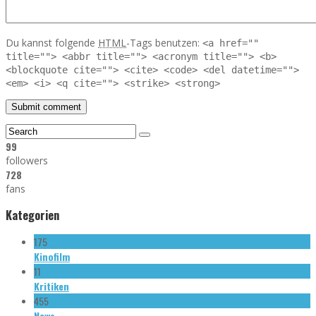
Du kannst folgende
HTML
-Tags benutzen:
<a href=""
title=""> <abbr title=""> <acronym title=""> <b>
<blockquote cite=""> <cite> <code> <del datetime="">
<em> <i> <q cite=""> <strike> <strong>
99
followers
728
fans
Kategorien
175
Kinofilm
11
Kritiken
455
News