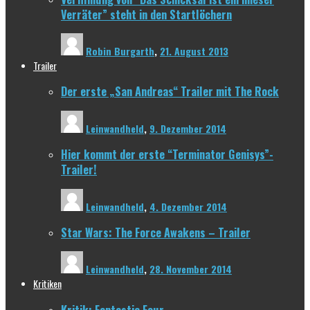
Verräter” steht in den Startlöchern
Robin Burgarth
,
21. August 2013
Trailer
Der erste „San Andreas“ Trailer mit The Rock
Leinwandheld
,
9. Dezember 2014
Hier kommt der erste “Terminator Genisys”-
Trailer!
Leinwandheld
,
4. Dezember 2014
Star Wars: The Force Awakens – Trailer
Leinwandheld
,
28. November 2014
Kritiken
Kritik: Fantastic Four