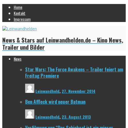
Home
Kontakt
Impressum
News & Stars auf Leinwandhelden.de – Kino News,
Trailer und Bilder
News
Star Wars: The Force Awakens – Trailer feiert am
Freitag Premiere
Leinwandheld
,
27. November 2014
Ben Affleck wird neuer Batman
Leinwandheld
,
23. August 2013
Verfilmung von “Das Schicksal ist ein mieser