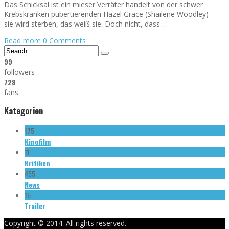
Das Schicksal ist ein mieser Verräter handelt von der schwer
Krebskranken pubertierenden Hazel Grace (Shailene Woodley) –
sie wird sterben, das weiß sie. Doch nicht, dass …
Read more
0 Comments
99
followers
728
fans
Kategorien
175
Kinofilm
11
Kritiken
455
News
15
Trailer
Copyright © 2014. All rights reserved.