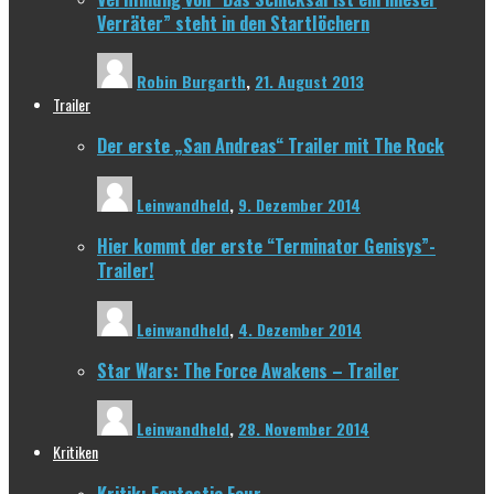
Verräter” steht in den Startlöchern
Robin Burgarth
,
21. August 2013
Trailer
Der erste „San Andreas“ Trailer mit The Rock
Leinwandheld
,
9. Dezember 2014
Hier kommt der erste “Terminator Genisys”-
Trailer!
Leinwandheld
,
4. Dezember 2014
Star Wars: The Force Awakens – Trailer
Leinwandheld
,
28. November 2014
Kritiken
Kritik: Fantastic Four