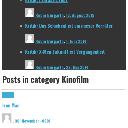
Robin Burgarth
,
13. August 2015
Kritik: Das Schicksal ist ein mieser Verräter
Robin Burgarth
,
1. Juni 2014
Kritik: X-Men Zukunft ist Vergangenheit
Robin Burgarth
,
22. Mai 2014
Posts in category
Kinofilm
Kinofilm
Iron Man
,
30. November -0001